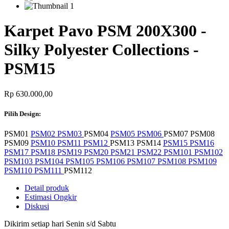
Karpet Pavo PSM 200X300 -
Silky Polyester Collections -
PSM15
Rp 630.000,00
Pilih Design:
PSM01
PSM02
PSM03
PSM04
PSM05
PSM06
PSM07
PSM08
PSM09
PSM10
PSM11
PSM12
PSM13
PSM14
PSM15
PSM16
PSM17
PSM18
PSM19
PSM20
PSM21
PSM22
PSM101
PSM102
PSM103
PSM104
PSM105
PSM106
PSM107
PSM108
PSM109
PSM110
PSM111
PSM112
Detail produk
Estimasi Ongkir
Diskusi
Dikirim setiap hari Senin s/d Sabtu