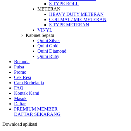
S TYPE ROLL
METERAN
HEAVY DUTY METERAN
COILMAT / MIE METERAN
S TYPE METERAN
VINYL
Kabinet Sepatu
Quini Silver
Quini Gold
Quini Diamond
Quini Ruby
Beranda
Pulsa
Promo
Cek Resi
Cara Berbelanja
FAQ
Kontak Kami
Masuk
Daftar
PREMIUM MEMBER
DAFTAR SEKARANG
Download aplikasi