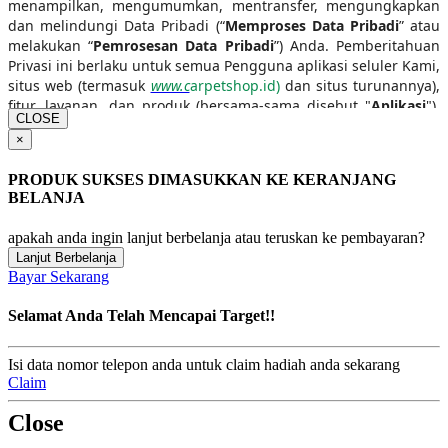
menampilkan, mengumumkan, mentransfer, mengungkapkan
dan melindungi Data Pribadi (“
Memproses Data Pribadi
” atau
melakukan “
Pemrosesan Data Pribadi
”) Anda. Pemberitahuan
Privasi ini berlaku untuk semua Pengguna aplikasi seluler Kami,
situs web (termasuk
www.c
arpetshop.id)
dan situs turunannya),
fitur, layanan, dan produk (bersama-sama disebut "
Aplikasi
"),
CLOSE
kecuali diatur pada pemberitahuan privasi yang terpisah.
×
Pemberitahuan Privasi ini disediakan dalam format berlapis
PRODUK SUKSES DIMASUKKAN KE KERANJANG
sehingga Anda dapat mengklik ke area tertentu yang tersedia
BELANJA
di bawah ini. Harap baca Pemberitahuan Privasi ini secara
menyeluruh untuk memastikan bahwa Anda memahami praktik
apakah anda ingin lanjut berbelanja atau teruskan ke pembayaran?
pelindungan data Kami. Kami ingin membuat ini mudah
Lanjut Berbelanja
Bayar Sekarang
dimengerti, jadi Kami sudah merangkum hal-hal penting di
bagian Ringkasan. Istilah-istilah dalam huruf kapital yang
Selamat Anda Telah Mencapai Target!!
digunakan dalam Pemberitahuan Privasi ini akan memiliki arti
yang sama dengan istilah tersebut dalam Syarat dan Ketentuan
yang berlaku antara Anda dan Carpet Shop Group.
Isi data nomor telepon anda untuk claim hadiah anda sekarang
Pemberitahuan Privasi juga memiliki arti sama dengan
Claim
kebijakan privasi sebagaimana disebutkan dalam Syarat dan
Ketentuan Aplikasi dan produk-produk di Aplikasi Kami.
Close