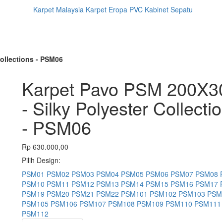
Karpet Malaysia
Karpet Eropa
PVC
Kabinet Sepatu
ollections - PSM06
Karpet Pavo PSM 200X3
- Silky Polyester Collecti
- PSM06
Rp 630.000,00
Pilih Design:
PSM01
PSM02
PSM03
PSM04
PSM05
PSM06
PSM07
PSM08
PSM10
PSM11
PSM12
PSM13
PSM14
PSM15
PSM16
PSM17
PSM19
PSM20
PSM21
PSM22
PSM101
PSM102
PSM103
PSM
PSM105
PSM106
PSM107
PSM108
PSM109
PSM110
PSM111
PSM112