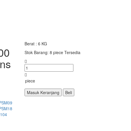
Berat : 6 KG
00
Stok Barang:
8 piece Tersedia
ons
Masuk Keranjang
Beli
PSM09
PSM18
104