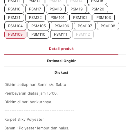
PSM11
PSM12
PSM13
PSM14
PSM15
PSM16
PSM17
PSM18
PSM19
PSM20
PSM21
PSM22
PSM101
PSM102
PSM103
PSM104
PSM105
PSM106
PSM107
PSM108
PSM109
PSM110
PSM111
PSM112
Detail produk
Estimasi Ongkir
Diskusi
Dikirim setiap hari Senin s/d Sabtu
Pembayaran diatas jam 15:00,
Dikirim di hari berikutnnya.
----------------------------------------
Karpet Silky Polyester
Bahan : Polyester lembut dan halus.