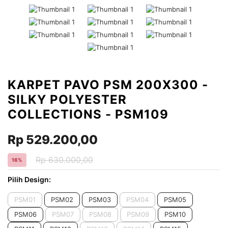
KARPET PAVO PSM 200X300 -
SILKY POLYESTER
COLLECTIONS - PSM109
Rp 529.200,00
Rp 630.000,00
16%
Pilih Design:
PSM01
PSM02
PSM03
PSM04
PSM05
PSM06
PSM07
PSM08
PSM09
PSM10