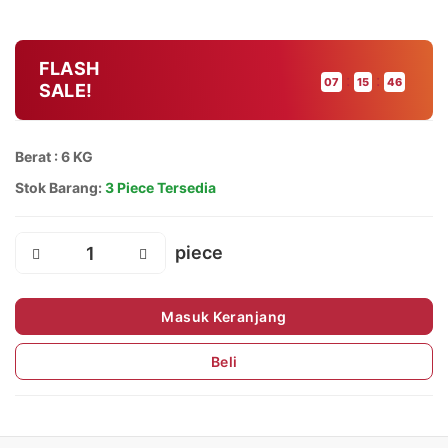
FLASH
:
:
07
15
46
SALE!
Berat : 6 KG
Stok Barang:
3 Piece Tersedia
Masuk Keranjang
Beli