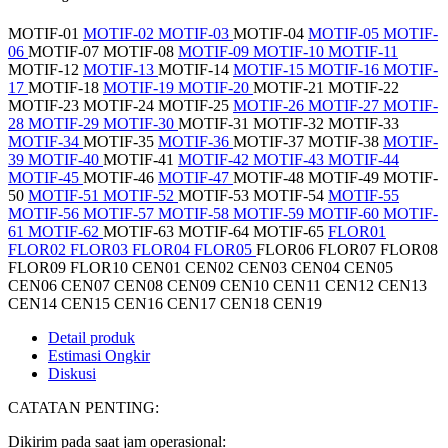
MOTIF-01
MOTIF-02
MOTIF-03
MOTIF-04
MOTIF-05
MOTIF-
06
MOTIF-07
MOTIF-08
MOTIF-09
MOTIF-10
MOTIF-11
MOTIF-12
MOTIF-13
MOTIF-14
MOTIF-15
MOTIF-16
MOTIF-
17
MOTIF-18
MOTIF-19
MOTIF-20
MOTIF-21
MOTIF-22
MOTIF-23
MOTIF-24
MOTIF-25
MOTIF-26
MOTIF-27
MOTIF-
28
MOTIF-29
MOTIF-30
MOTIF-31
MOTIF-32
MOTIF-33
MOTIF-34
MOTIF-35
MOTIF-36
MOTIF-37
MOTIF-38
MOTIF-
39
MOTIF-40
MOTIF-41
MOTIF-42
MOTIF-43
MOTIF-44
MOTIF-45
MOTIF-46
MOTIF-47
MOTIF-48
MOTIF-49
MOTIF-
50
MOTIF-51
MOTIF-52
MOTIF-53
MOTIF-54
MOTIF-55
MOTIF-56
MOTIF-57
MOTIF-58
MOTIF-59
MOTIF-60
MOTIF-
61
MOTIF-62
MOTIF-63
MOTIF-64
MOTIF-65
FLOR01
FLOR02
FLOR03
FLOR04
FLOR05
FLOR06
FLOR07
FLOR08
FLOR09
FLOR10
CEN01
CEN02
CEN03
CEN04
CEN05
CEN06
CEN07
CEN08
CEN09
CEN10
CEN11
CEN12
CEN13
CEN14
CEN15
CEN16
CEN17
CEN18
CEN19
Detail produk
Estimasi Ongkir
Diskusi
CATATAN PENTING:
Dikirim pada saat jam operasional: