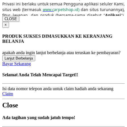
Privasi ini berlaku untuk semua Pengguna aplikasi seluler Kami,
situs web (termasuk
www.c
arpetshop.id)
dan situs turunannya),
fitur, layanan, dan produk (bersama-sama disebut "
Aplikasi
"),
CLOSE
kecuali diatur pada pemberitahuan privasi yang terpisah.
×
Pemberitahuan Privasi ini disediakan dalam format berlapis
PRODUK SUKSES DIMASUKKAN KE KERANJANG
sehingga Anda dapat mengklik ke area tertentu yang tersedia
BELANJA
di bawah ini. Harap baca Pemberitahuan Privasi ini secara
menyeluruh untuk memastikan bahwa Anda memahami praktik
apakah anda ingin lanjut berbelanja atau teruskan ke pembayaran?
pelindungan data Kami. Kami ingin membuat ini mudah
Lanjut Berbelanja
Bayar Sekarang
dimengerti, jadi Kami sudah merangkum hal-hal penting di
bagian Ringkasan. Istilah-istilah dalam huruf kapital yang
Selamat Anda Telah Mencapai Target!!
digunakan dalam Pemberitahuan Privasi ini akan memiliki arti
yang sama dengan istilah tersebut dalam Syarat dan Ketentuan
yang berlaku antara Anda dan Carpet Shop Group.
Isi data nomor telepon anda untuk claim hadiah anda sekarang
Pemberitahuan Privasi juga memiliki arti sama dengan
Claim
kebijakan privasi sebagaimana disebutkan dalam Syarat dan
Ketentuan Aplikasi dan produk-produk di Aplikasi Kami.
Close
Ada tagihan yang sudah jatuh tempo!
Pengakuan dan Persetujuan