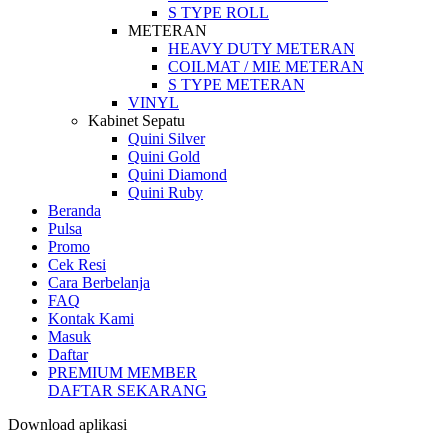
S TYPE ROLL
METERAN
HEAVY DUTY METERAN
COILMAT / MIE METERAN
S TYPE METERAN
VINYL
Kabinet Sepatu
Quini Silver
Quini Gold
Quini Diamond
Quini Ruby
Beranda
Pulsa
Promo
Cek Resi
Cara Berbelanja
FAQ
Kontak Kami
Masuk
Daftar
PREMIUM MEMBER
DAFTAR SEKARANG
Download aplikasi