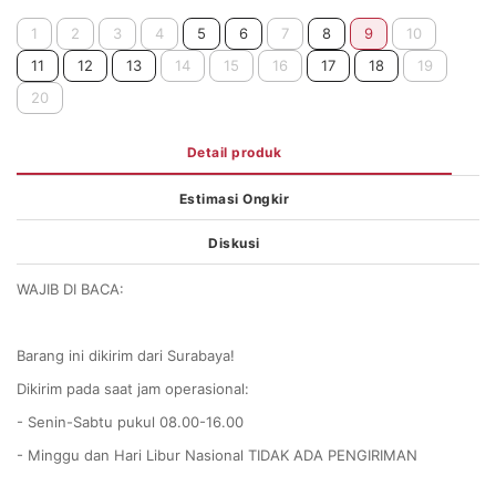
1
2
3
4
5
6
7
8
9
10
11
12
13
14
15
16
17
18
19
20
Detail produk
Estimasi Ongkir
Diskusi
WAJIB DI BACA:
Barang ini dikirim dari Surabaya!
Dikirim pada saat jam operasional:
- Senin-Sabtu pukul 08.00-16.00
- Minggu dan Hari Libur Nasional TIDAK ADA PENGIRIMAN