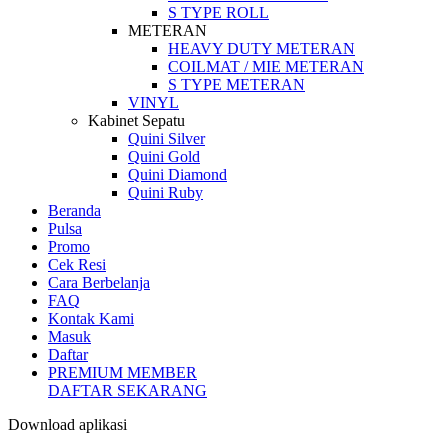
S TYPE ROLL
METERAN
HEAVY DUTY METERAN
COILMAT / MIE METERAN
S TYPE METERAN
VINYL
Kabinet Sepatu
Quini Silver
Quini Gold
Quini Diamond
Quini Ruby
Beranda
Pulsa
Promo
Cek Resi
Cara Berbelanja
FAQ
Kontak Kami
Masuk
Daftar
PREMIUM MEMBER
DAFTAR SEKARANG
Download aplikasi