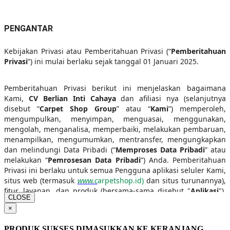
PENGANTAR
Kebijakan Privasi atau Pemberitahuan Privasi (“
Pemberitahuan
Privasi
”) ini mulai berlaku sejak tanggal 01 Januari 2025.
Pemberitahuan Privasi berikut ini menjelaskan bagaimana
Kami,
CV Berlian Inti Cahaya
dan afiliasi nya (selanjutnya
disebut “
Carpet Shop Group
” atau “
Kami
”) memperoleh,
mengumpulkan, menyimpan, menguasai, menggunakan,
mengolah, menganalisa, memperbaiki, melakukan pembaruan,
menampilkan, mengumumkan, mentransfer, mengungkapkan
dan melindungi Data Pribadi (“
Memproses Data Pribadi
” atau
melakukan “
Pemrosesan Data Pribadi
”) Anda. Pemberitahuan
Privasi ini berlaku untuk semua Pengguna aplikasi seluler Kami,
situs web (termasuk
www.c
arpetshop.id)
dan situs turunannya),
fitur, layanan, dan produk (bersama-sama disebut "
Aplikasi
"),
CLOSE
kecuali diatur pada pemberitahuan privasi yang terpisah.
×
Pemberitahuan Privasi ini disediakan dalam format berlapis
PRODUK SUKSES DIMASUKKAN KE KERANJANG