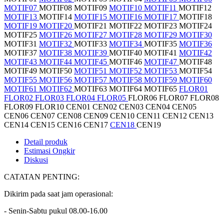
MOTIF07
MOTIF08
MOTIF09
MOTIF10
MOTIF11
MOTIF12
MOTIF13
MOTIF14
MOTIF15
MOTIF16
MOTIF17
MOTIF18
MOTIF19
MOTIF20
MOTIF21
MOTIF22
MOTIF23
MOTIF24
MOTIF25
MOTIF26
MOTIF27
MOTIF28
MOTIF29
MOTIF30
MOTIF31
MOTIF32
MOTIF33
MOTIF34
MOTIF35
MOTIF36
MOTIF37
MOTIF38
MOTIF39
MOTIF40
MOTIF41
MOTIF42
MOTIF43
MOTIF44
MOTIF45
MOTIF46
MOTIF47
MOTIF48
MOTIF49
MOTIF50
MOTIF51
MOTIF52
MOTIF53
MOTIF54
MOTIF55
MOTIF56
MOTIF57
MOTIF58
MOTIF59
MOTIF60
MOTIF61
MOTIF62
MOTIF63
MOTIF64
MOTIF65
FLOR01
FLOR02
FLOR03
FLOR04
FLOR05
FLOR06
FLOR07
FLOR08
FLOR09
FLOR10
CEN01
CEN02
CEN03
CEN04
CEN05
CEN06
CEN07
CEN08
CEN09
CEN10
CEN11
CEN12
CEN13
CEN14
CEN15
CEN16
CEN17
CEN18
CEN19
Detail produk
Estimasi Ongkir
Diskusi
CATATAN PENTING:
Dikirim pada saat jam operasional:
- Senin-Sabtu pukul 08.00-16.00