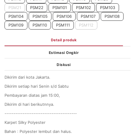
PSM21
PSM22
PSM101
PSM102
PSM103
PSM104
PSM105
PSM106
PSM107
PSM108
PSM109
PSM110
PSM111
PSM112
Detail produk
Estimasi Ongkir
Diskusi
Dikirim dari kota Jakarta.
Dikirim setiap hari Senin s/d Sabtu
Pembayaran diatas jam 15:00,
Dikirim di hari berikutnnya.
----------------------------------------
Karpet Silky Polyester
Bahan : Polyester lembut dan halus.