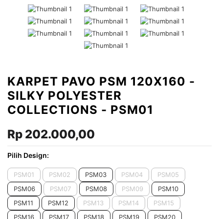
KARPET PAVO PSM 120X160 -
SILKY POLYESTER
COLLECTIONS - PSM01
Rp 202.000,00
Pilih Design:
PSM01
PSM02
PSM03
PSM04
PSM05
PSM06
PSM07
PSM08
PSM09
PSM10
PSM11
PSM12
PSM13
PSM14
PSM15
PSM16
PSM17
PSM18
PSM19
PSM20