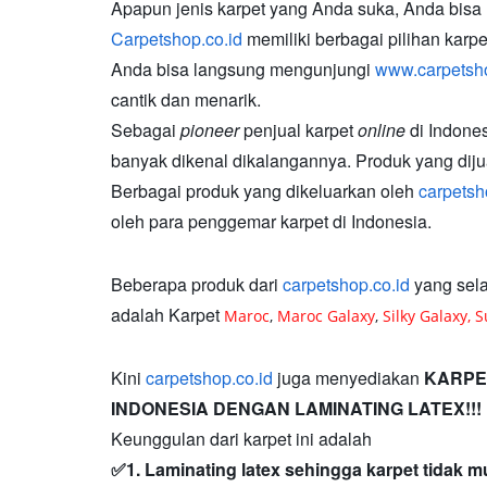
Apapun jenis karpet yang Anda suka, Anda bis
Carpetshop.co.id
memiliki berbagai pilihan karpet
Anda bisa langsung mengunjungi
www.carpetsho
cantik dan menarik.
Sebagai
pioneer
penjual karpet
online
di Indones
banyak dikenal dikalangannya. Produk yang dijual
Berbagai produk yang dikeluarkan oleh
carpetsh
oleh para penggemar karpet di Indonesia.
Beberapa produk dari
carpetshop.co.id
yang sela
adalah Karpet
Maroc
,
Maroc Galaxy
,
Silky Galaxy,
S
Kini
carpetshop.co.id
juga menyediakan
KARP
INDONESIA DENGAN LAMINATING LATEX!!!
Keunggulan dari karpet ini adalah
✅1. Laminating latex sehingga karpet tidak mu