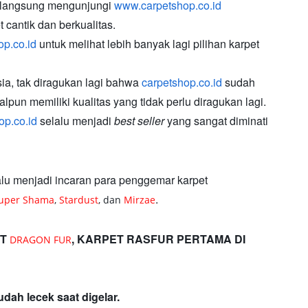
a langsung mengunjungi
www.carpetshop.co.id
 cantik dan berkualitas.
p.co.id
untuk melihat lebih banyak lagi pilihan karpet
ia, tak diragukan lagi bahwa
carpetshop.co.id
sudah
pun memiliki kualitas yang tidak perlu diragukan lagi.
op.co.id
selalu menjadi
best seller
yang sangat diminati
lu menjadi incaran para penggemar karpet
.
uper Shama
,
Stardust
,
dan
Mirzae
ET
,
KARPET RASFUR PERTAMA DI
DRAGON FUR
dah lecek saat digelar.