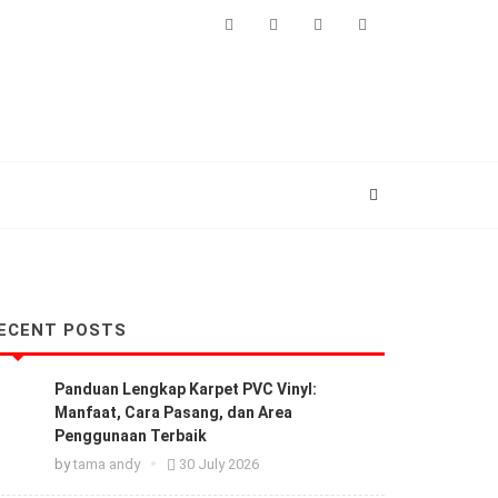
Facebook
Instagram
+6282278881010
info@carpetshop.co.i
ECENT POSTS
Panduan Lengkap Karpet PVC Vinyl:
Manfaat, Cara Pasang, dan Area
Penggunaan Terbaik
by
tama andy
30 July 2026