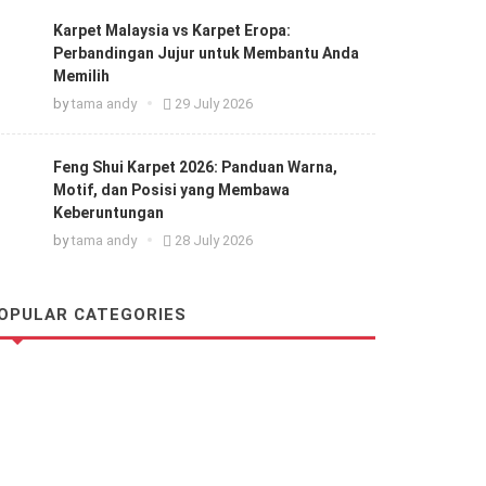
Karpet Malaysia vs Karpet Eropa:
Perbandingan Jujur untuk Membantu Anda
Memilih
by
tama andy
29 July 2026
Feng Shui Karpet 2026: Panduan Warna,
Motif, dan Posisi yang Membawa
Keberuntungan
by
tama andy
28 July 2026
OPULAR CATEGORIES