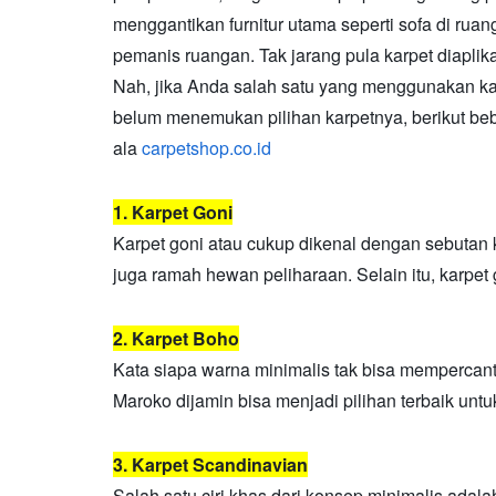
menggantikan furnitur utama seperti sofa di ru
pemanis ruangan. Tak jarang pula karpet diapli
Nah, jika Anda salah satu yang menggunakan ka
belum menemukan pilihan karpetnya, berikut beb
ala
carpetshop.co.id
1. Karpet Goni
Karpet goni atau cukup dikenal dengan sebutan ka
juga ramah hewan peliharaan. Selain itu, karpet
2. Karpet Boho
Kata siapa warna minimalis tak bisa mempercan
Maroko dijamin bisa menjadi pilihan terbaik untu
3. Karpet Scandinavian
Salah satu ciri khas dari konsep minimalis adal