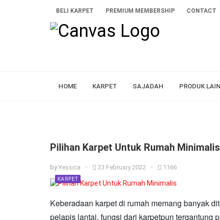
BELI KARPET
PREMIUM MEMBERSHIP
CONTACT
HOME
KARPET
SAJADAH
PRODUK LAI
Pilihan Karpet Untuk Rumah Minimalis
by
Yessica
23 February 2022
1166
KARPET
Keberadaan karpet di rumah memang banyak dit
pelapis lantai, fungsi dari karpetpun tergantun