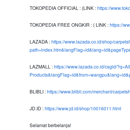
TOKOPEDIA OFFICIAL : (LINK :
https://www.to
TOKOPEDIA FREE ONGKIR : ( LINK :
https://w
LAZADA :
https://www.lazada.co.id/shop/carpets
path=index.htm&langFlag=id&lang=id&pageTyp
LAZMALL :
https://www.lazada.co.id/csgid/?q=All
Products&langFlag=id&from=wangpu&lang=id&
BLIBLI :
https://www.blibli.com/merchant/carpet
JD.ID :
https://www.jd.id/shop/10016011.html
Selamat berbelanja!