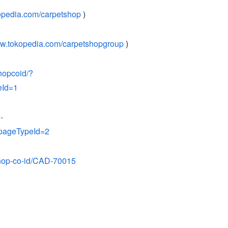
kopedia.com/carpetshop
)
ww.tokopedia.com/carpetshopgroup
)
hopcoid/?
eId=1
-
pageTypeId=2
shop-co-id/CAD-70015