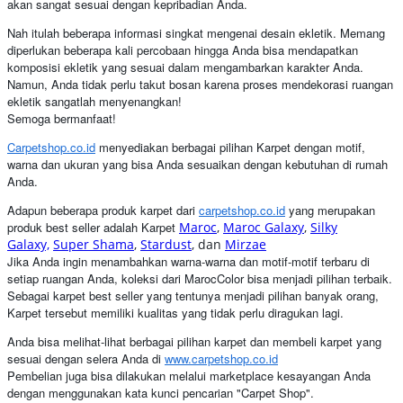
akan sangat sesuai dengan kepribadian Anda.
Nah itulah beberapa informasi singkat mengenai desain ekletik. Memang
diperlukan beberapa kali percobaan hingga Anda bisa mendapatkan
komposisi ekletik yang sesuai dalam mengambarkan karakter Anda.
Namun, Anda tidak perlu takut bosan karena proses mendekorasi ruangan
ekletik sangatlah menyenangkan!
Semoga bermanfaat!
Carpetshop.co.id
menyediakan berbagai pilihan Karpet dengan motif,
warna dan ukuran yang bisa Anda sesuaikan dengan kebutuhan di rumah
Anda.
Adapun beberapa produk karpet dari
carpetshop.co.id
yang merupakan
produk best seller adalah Karpet
Maroc
,
Maroc Galaxy
,
Silky
Galaxy,
Super Shama
,
Stardust
, dan
Mirzae
Jika Anda ingin menambahkan warna-warna dan motif-motif terbaru di
setiap ruangan Anda, koleksi dari MarocColor bisa menjadi pilihan terbaik.
Sebagai karpet best seller yang tentunya menjadi pilihan banyak orang,
Karpet tersebut memiliki kualitas yang tidak perlu diragukan lagi.
Anda bisa melihat-lihat berbagai pilihan karpet dan membeli karpet yang
sesuai dengan selera Anda di
www.carpetshop.co.id
Pembelian juga bisa dilakukan melalui marketplace kesayangan Anda
dengan menggunakan kata kunci pencarian "Carpet Shop".