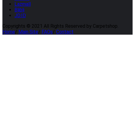
Lazmall
Blibli
JD.ID
Copyrights © 2021 All Rights Reserved by Carpetshop.
Home
/
Main Site
/
FAQs
/
Contact