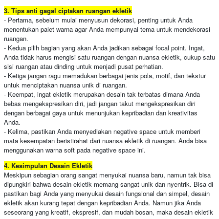
3. Tips anti gagal ciptakan ruangan ekletik
- Pertama, sebelum mulai menyusun dekorasi, penting untuk Anda
menentukan palet warna agar Anda mempunyai tema untuk mendekorasi
ruangan.
- Kedua pilih bagian yang akan Anda jadikan sebagai focal point. Ingat,
Anda tidak harus mengisi satu ruangan dengan nuansa ekletik, cukup satu
sisi ruangan atau dinding untuk menjadi pusat perhatian.
- Ketiga jangan ragu memadukan berbagai jenis pola, motif, dan tekstur
untuk menciptakan nuansa unik di ruangan.
- Keempat, ingat ekletik merupakan desain tak terbatas dimana Anda
bebas mengekspresikan diri, jadi jangan takut mengekspresikan diri
dengan berbagai gaya untuk menunjukan kepribadian dan kreativitas
Anda.
- Kelima, pastikan Anda menyediakan negative space untuk memberi
mata kesempatan beristirahat dari nuansa ekletik di ruangan. Anda bisa
menggunakan warna soft pada negative space ini.
4. Kesimpulan Desain Ekletik
Meskipun sebagian orang sangat menyukai nuansa baru, namun tak bisa
dipungkiri bahwa desain ekletik memang sangat unik dan nyentrik. Bisa di
pastikan bagi Anda yang menyukai desain fungsional dan simpel, desain
ekletik akan kurang tepat dengan kepribadian Anda. Namun jika Anda
seseorang yang kreatif, ekspresif, dan mudah bosan, maka desain ekletik