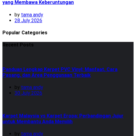
yang Membawa Keberuntungan
by
tama andy
28 July 2026
Popular Categories
Recent Posts
Panduan Lengkap Karpet PVC Vinyl: Manfaat, Cara
Pasang, dan Area Penggunaan Terbaik
by
tama andy
30 July 2026
Karpet Malaysia vs Karpet Eropa: Perbandingan Jujur
untuk Membantu Anda Memilih
by
tama andy