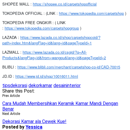
SHOPEE MALL :
https://shopee.co.id/carpetshopofficial
TOKOPEDIA OFFICIAL : (LINK :
https://www.tokopedia.com/carpetshop
)
TOKOPEDIA FREE ONGKIR : ( LINK
:
https://www.tokopedia.com/carpetshopgroup
)
LAZADA :
https://www.lazada.co.id/shop/carpetshopcoid/?
path=index.htm&langFlag=id&lang=id&pageTypeId=1
LAZMALL :
https://www.lazada.co.id/csgid/?q=All-
Products&langFlag=id&from=wangpu&lang=id&pageTypeId=2
BLIBLI :
https://www.blibli.com/merchant/carpetshop-co-id/CAD-70015
JD.ID :
https://www.jd.id/shop/10016011.html
tipsdekorasi
dekorkamar
desaininterior
Share this Post:
Prev Article
Cara Mudah Membersihkan Keramik Kamar Mandi Dengan
Benar
Next Article
Dekorasi Kamar ala Cewek Kue!
Posted by
Yessica