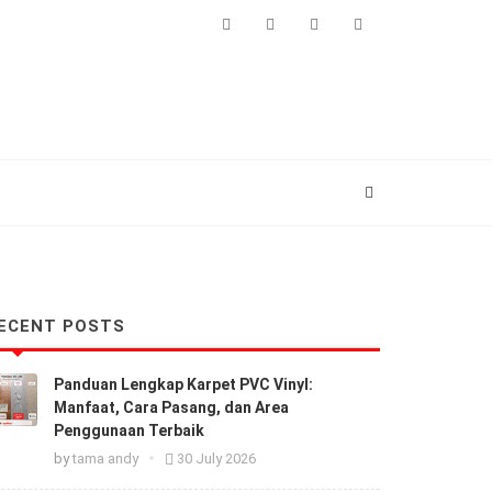
Facebook
Instagram
+6282278881010
info@carpetshop.co.i
ECENT POSTS
Panduan Lengkap Karpet PVC Vinyl:
Manfaat, Cara Pasang, dan Area
Penggunaan Terbaik
by
tama andy
30 July 2026