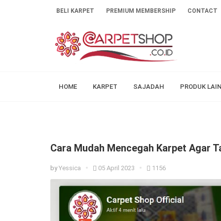
BELI KARPET
PREMIUM MEMBERSHIP
CONTACT
HOME
KARPET
SAJADAH
PRODUK LAI
Cara Mudah Mencegah Karpet Agar T
by
Yessica
05 April 2023
1156