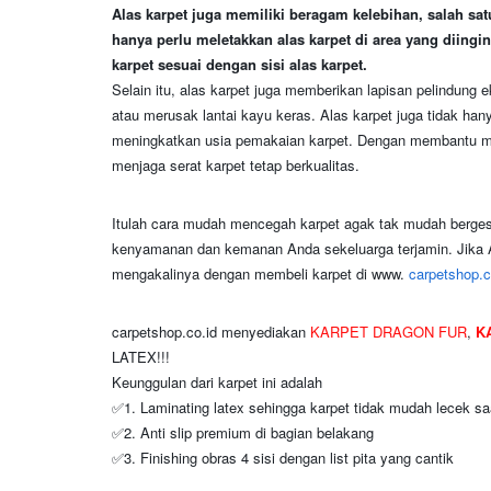
Alas karpet juga memiliki beragam kelebihan, salah 
hanya perlu meletakkan alas karpet di area yang diingink
karpet sesuai dengan sisi alas karpet.
Selain itu, alas karpet juga memberikan lapisan pelindung 
atau merusak lantai kayu keras. Alas karpet juga tidak hany
meningkatkan usia pemakaian karpet. Dengan membantu me
menjaga serat karpet tetap berkualitas.
Itulah cara mudah mencegah karpet agak tak mudah bergese
kenyamanan dan kemanan Anda sekeluarga terjamin. Jika A
mengakalinya dengan membeli karpet di www.
carpetshop.c
carpetshop.co.id menyediakan
KARPET DRAGON FUR
,
KA
LATEX!!!
Keunggulan dari karpet ini adalah
✅1. Laminating latex sehingga karpet tidak mudah lecek saa
✅2. Anti slip premium di bagian belakang
✅3. Finishing obras 4 sisi dengan list pita yang cantik