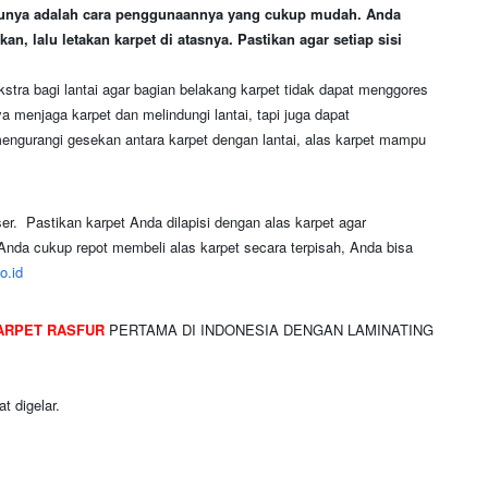
satunya adalah cara penggunaannya yang cukup mudah. Anda
an, lalu letakan karpet di atasnya. Pastikan agar setiap sisi
ekstra bagi lantai agar bagian belakang karpet tidak dapat menggores
a menjaga karpet dan melindungi lantai, tapi juga dapat
ngurangi gesekan antara karpet dengan lantai, alas karpet mampu
r. Pastikan karpet Anda dilapisi dengan alas karpet agar
nda cukup repot membeli alas karpet secara terpisah, Anda bisa
o.id
RPET RASFUR
PERTAMA DI INDONESIA DENGAN LAMINATING
t digelar.