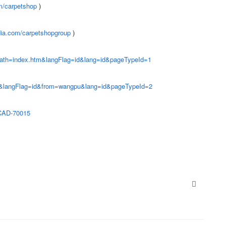
m/carpetshop
)
dia.com/carpetshopgroup
)
?path=index.htm&langFlag=id&lang=id&pageTypeId=1
cts&langFlag=id&from=wangpu&lang=id&pageTypeId=2
/CAD-70015