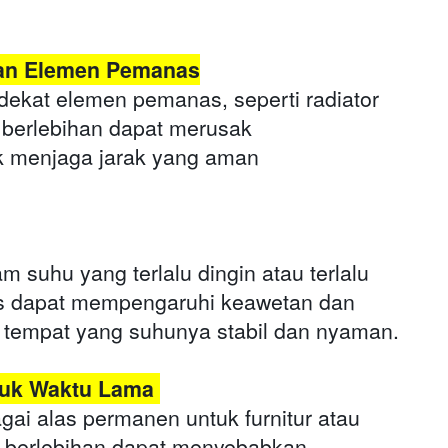
gan Elemen Pemanas
 dekat elemen pemanas, seperti radiator
 berlebihan dapat merusak
k menjaga jarak yang aman
 suhu yang terlalu dingin atau terlalu
is dapat mempengaruhi keawetan dan
 tempat yang suhunya stabil dan nyaman.
ntuk Waktu Lama
ai alas permanen untuk furnitur atau
g berlebihan dapat menyebabkan