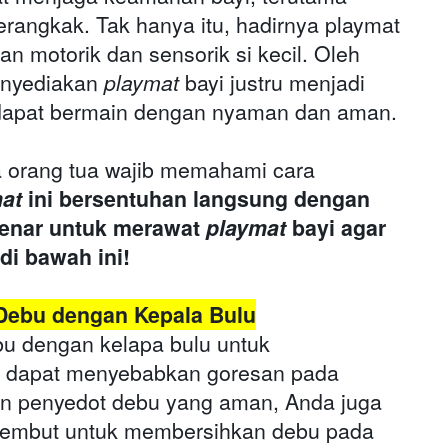
erangkak. Tak hanya itu, hadirnya playmat
 motorik dan sensorik si kecil. Oleh
menyediakan
playmat
bayi justru menjadi
 dapat bermain dengan nyaman dan aman.
a orang tua wajib memahami cara
at
ini bersentuhan langsung dengan
benar untuk merawat
playmat
bayi agar
di bawah ini!
Debu dengan Kepala Bulu
 dengan kelapa bulu untuk
a dapat menyebabkan goresan pada
n penyedot debu yang aman, Anda juga
t lembut untuk membersihkan debu pada