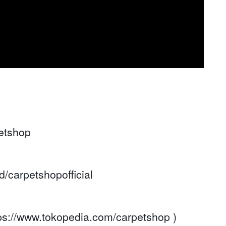
etshop
/carpetshopofficial
s://www.tokopedia.com/carpetshop )