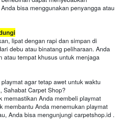
Anda bisa menggunakan penyangga atau
dungi
an, lipat dengan rapi dan simpan di
dari debu atau binatang peliharaan. Anda
 atau tempat khusus untuk menjaga
 playmat agar tetap awet untuk waktu
, Sahabat Carpet Shop?
ntuk memastikan Anda membeli playmat
ntuk membantu Anda menemukan playmat
au, Anda bisa mengunjungi carpetshop.id .