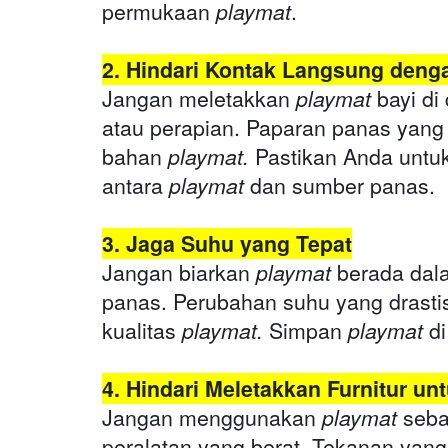
permukaan
playmat
.
2. Hindari Kontak Langsung den
Jangan meletakkan
playmat
bayi di
atau perapian. Paparan panas yang
bahan
playmat.
Pastikan Anda untu
antara
playmat
dan sumber panas.
3. Jaga Suhu yang Tepat
Jangan biarkan
playmat
berada dalam
panas. Perubahan suhu yang drast
kualitas
playmat.
Simpan
playmat
di
4. Hindari Meletakkan Furnitur u
Jangan menggunakan
playmat
sebag
peralatan yang berat. Tekanan yan