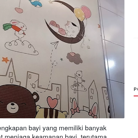
P
engkapan bayi yang memiliki banyak
at menjaga keamanan bayi, terutama