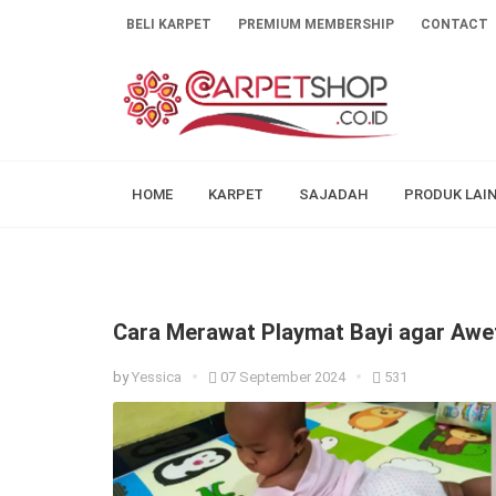
BELI KARPET
PREMIUM MEMBERSHIP
CONTACT
HOME
KARPET
SAJADAH
PRODUK LAI
Cara Merawat Playmat Bayi agar Awe
by
Yessica
07 September 2024
531