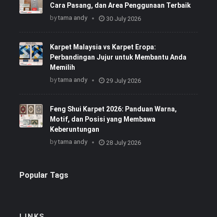
Cara Pasang, dan Area Penggunaan Terbaik
by
tama andy
30 July 2026
Karpet Malaysia vs Karpet Eropa:
Perbandingan Jujur untuk Membantu Anda
Memilih
by
tama andy
29 July 2026
Feng Shui Karpet 2026: Panduan Warna,
Motif, dan Posisi yang Membawa
Keberuntungan
by
tama andy
28 July 2026
Popular Tags
LINKS