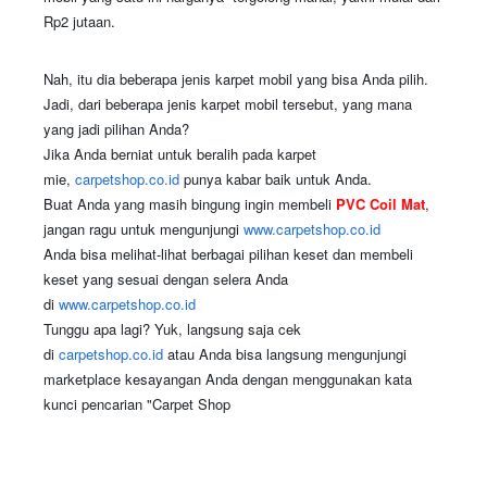
Rp2 jutaan.
Nah, itu dia beberapa jenis karpet mobil yang bisa Anda pilih.
Jadi, dari beberapa jenis karpet mobil tersebut, yang mana
yang jadi pilihan Anda?
Jika Anda berniat untuk beralih pada karpet
mie,
carpetshop.co.id
punya kabar baik untuk Anda.
Buat Anda yang masih bingung ingin membeli
PVC Coil Mat
,
jangan ragu untuk mengunjungi
www.carpetshop.co.id
Anda bisa melihat-lihat berbagai pilihan keset dan membeli
keset yang sesuai dengan selera Anda
di
www.carpetshop.co.id
Tunggu apa lagi? Yuk, langsung saja cek
di
carpetshop.co.id
atau Anda bisa langsung mengunjungi
marketplace kesayangan Anda dengan menggunakan kata
kunci pencarian "Carpet Shop