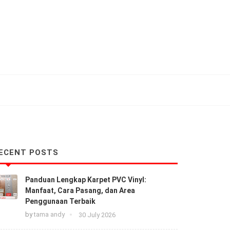
Facebook
Instagram
+6282278881010
info@carpetshop.co.i
ECENT POSTS
Panduan Lengkap Karpet PVC Vinyl:
Manfaat, Cara Pasang, dan Area
Penggunaan Terbaik
by
tama andy
30 July 2026