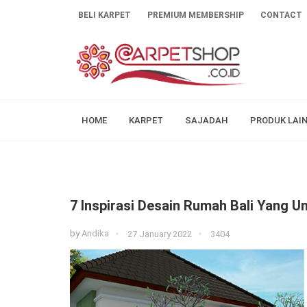
BELI KARPET
PREMIUM MEMBERSHIP
CONTACT
HOME
KARPET
SAJADAH
PRODUK LAI
7 Inspirasi Desain Rumah Bali Yang U
by
Andika
27 January 2022
3404